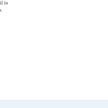
l in
n.