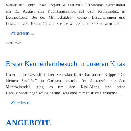
Weiter auf Tour: Unser Projekt »PlakatWAND Toleranz« veranstaltet
am 15. August eine Publikumsaktion auf dem Rathausplatz in
Delmenhorst. Bei der Mitmachaktion können Besucherinnen und
Besucher von 10 bis 18 Uhr kreativ werden und Plakate zum Thema
weltanschauliche und kulturelle Toleranz gestalten.
Das
Weiterlesen …
Projekt
29.07.2026
»PlakatWAND«
kommt
nach
Erster Kennenlernbesuch in unseren Kitas
Delmenhorst
Unser neuer Geschäftsführer Sebastian Kurtz hat unsere Krippe "Die
kleinen Strolche" in Garbsen besucht. Im Austausch mit den
Mitarbeitenden ging es um den Kita-Alltag und seine
Herausforderungen sowie darum, was eine humanistische frühkindliche
Bildung ausmacht.
Erster
Weiterlesen …
Kennenlernbesuch
in
ANGEBOTE
unseren
Kitas