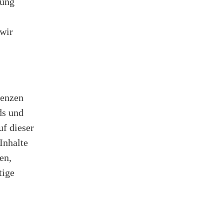
kung
wir
renzen
ds und
uf dieser
Inhalte
en,
tige