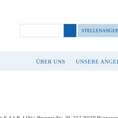
SUCHBEGRIFFE
STELLENANGE
ÜBER UNS
UNSERE ANGE
 K.d.ö.R. I Otto-Brenner-Str. 20–22 I 30159 Hannover