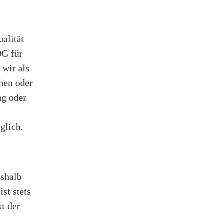
ualität
DG für
 wir als
chen oder
ng oder
glich.
eshalb
st stets
t der