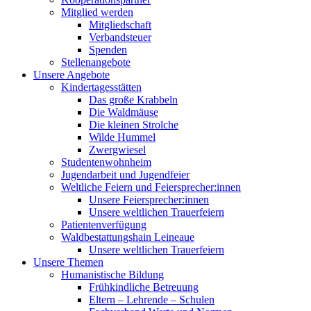
Mitglied werden
Mitgliedschaft
Verbandsteuer
Spenden
Stellenangebote
Unsere Angebote
Kindertagesstätten
Das große Krabbeln
Die Waldmäuse
Die kleinen Strolche
Wilde Hummel
Zwergwiesel
Studentenwohnheim
Jugendarbeit und Jugendfeier
Weltliche Feiern und Feiersprecher:innen
Unsere Feiersprecher:innen
Unsere weltlichen Trauerfeiern
Patientenverfügung
Waldbestattungshain Leineaue
Unsere weltlichen Trauerfeiern
Unsere Themen
Humanistische Bildung
Frühkindliche Betreuung
Eltern – Lehrende – Schulen