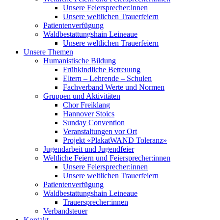
Unsere Feiersprecher:innen
Unsere weltlichen Trauerfeiern
Patientenverfügung
Waldbestattungshain Leineaue
Unsere weltlichen Trauerfeiern
Unsere Themen
Humanistische Bildung
Frühkindliche Betreuung
Eltern – Lehrende – Schulen
Fachverband Werte und Normen
Gruppen und Aktivitäten
Chor Freiklang
Hannover Stoics
Sunday Convention
Veranstaltungen vor Ort
Projekt «PlakatWAND Toleranz»
Jugendarbeit und Jugendfeier
Weltliche Feiern und Feiersprecher:innen
Unsere Feiersprecher:innen
Unsere weltlichen Trauerfeiern
Patientenverfügung
Waldbestattungshain Leineaue
Trauersprecher:innen
Verbandsteuer
Kontakt