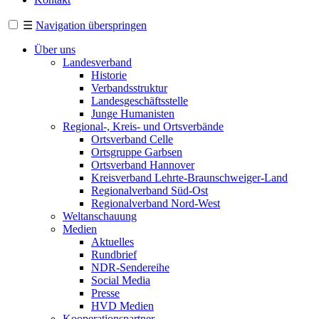
☰
Navigation überspringen
Über uns
Landesverband
Historie
Verbandsstruktur
Landesgeschäftsstelle
Junge Humanisten
Regional-, Kreis- und Ortsverbände
Ortsverband Celle
Ortsgruppe Garbsen
Ortsverband Hannover
Kreisverband Lehrte-Braunschweiger-Land
Regionalverband Süd-Ost
Regionalverband Nord-West
Weltanschauung
Medien
Aktuelles
Rundbrief
NDR-Sendereihe
Social Media
Presse
HVD Medien
Kooperationspartner