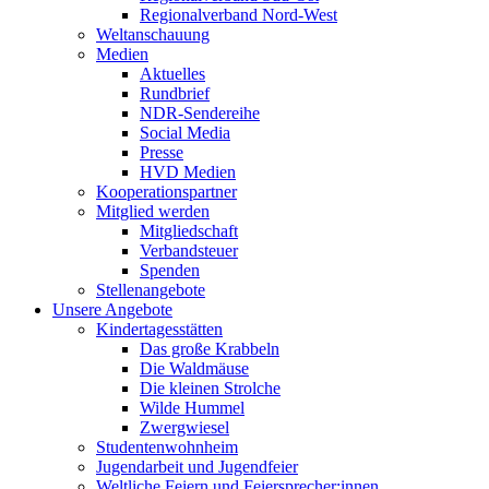
Regionalverband Nord-West
Weltanschauung
Medien
Aktuelles
Rundbrief
NDR-Sendereihe
Social Media
Presse
HVD Medien
Kooperationspartner
Mitglied werden
Mitgliedschaft
Verbandsteuer
Spenden
Stellenangebote
Unsere Angebote
Kindertagesstätten
Das große Krabbeln
Die Waldmäuse
Die kleinen Strolche
Wilde Hummel
Zwergwiesel
Studentenwohnheim
Jugendarbeit und Jugendfeier
Weltliche Feiern und Feiersprecher:innen