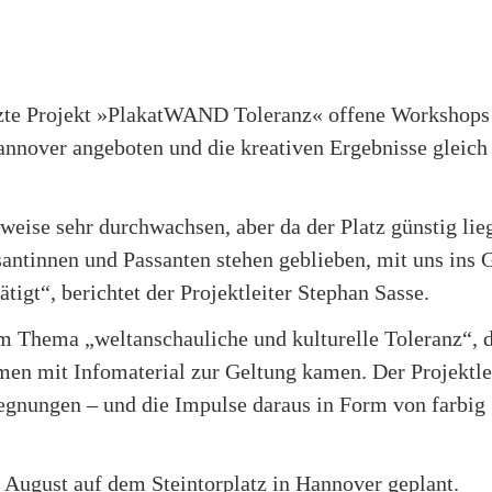
tzte Projekt »PlakatWAND Toleranz« offene Workshops 
nover angeboten und die kreativen Ergebnisse gleich
eise sehr durchwachsen, aber da der Platz günstig lie
ssantinnen und Passanten stehen geblieben, mit uns ins 
igt“, berichtet der Projektleiter Stephan Sasse.
m Thema „weltanschauliche und kulturelle Toleranz“, d
n mit Infomaterial zur Geltung kamen. Der Projektlei
egnungen – und die Impulse daraus in Form von farbig
e August auf dem Steintorplatz in Hannover geplant.