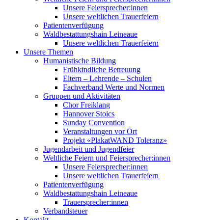
Unsere Feiersprecher:innen
Unsere weltlichen Trauerfeiern
Patientenverfügung
Waldbestattungshain Leineaue
Unsere weltlichen Trauerfeiern
Unsere Themen
Humanistische Bildung
Frühkindliche Betreuung
Eltern – Lehrende – Schulen
Fachverband Werte und Normen
Gruppen und Aktivitäten
Chor Freiklang
Hannover Stoics
Sunday Convention
Veranstaltungen vor Ort
Projekt «PlakatWAND Toleranz»
Jugendarbeit und Jugendfeier
Weltliche Feiern und Feiersprecher:innen
Unsere Feiersprecher:innen
Unsere weltlichen Trauerfeiern
Patientenverfügung
Waldbestattungshain Leineaue
Trauersprecher:innen
Verbandsteuer
Kontakt