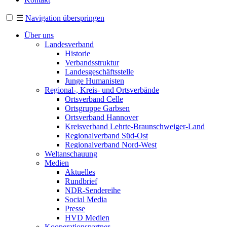
☰
Navigation überspringen
Über uns
Landesverband
Historie
Verbandsstruktur
Landesgeschäftsstelle
Junge Humanisten
Regional-, Kreis- und Ortsverbände
Ortsverband Celle
Ortsgruppe Garbsen
Ortsverband Hannover
Kreisverband Lehrte-Braunschweiger-Land
Regionalverband Süd-Ost
Regionalverband Nord-West
Weltanschauung
Medien
Aktuelles
Rundbrief
NDR-Sendereihe
Social Media
Presse
HVD Medien
Kooperationspartner