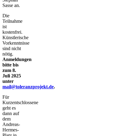
Sasse an.
Die
Teilnahme
ist
kostenfrei.
Künstlerische
Vorkenntnisse
sind nicht
nötig.
Anmeldungen
bitte bis
zum 8.
Juli 2025
unter
mail@toleranzprojekt.de
.
Für
Kurzentschlossene
geht es
dann auf
dem
Andreas-
Hermes-
Platz in