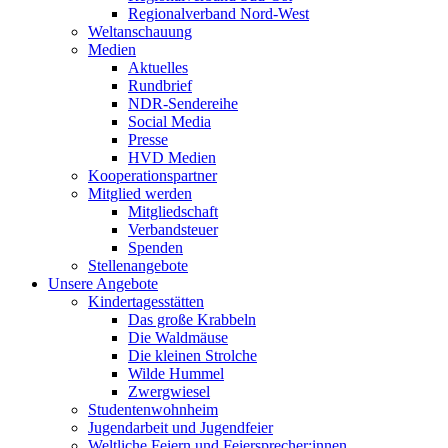
Regionalverband Nord-West
Weltanschauung
Medien
Aktuelles
Rundbrief
NDR-Sendereihe
Social Media
Presse
HVD Medien
Kooperationspartner
Mitglied werden
Mitgliedschaft
Verbandsteuer
Spenden
Stellenangebote
Unsere Angebote
Kindertagesstätten
Das große Krabbeln
Die Waldmäuse
Die kleinen Strolche
Wilde Hummel
Zwergwiesel
Studentenwohnheim
Jugendarbeit und Jugendfeier
Weltliche Feiern und Feiersprecher:innen