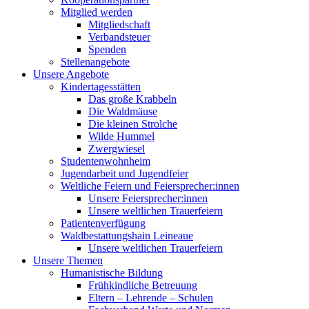
Mitglied werden
Mitgliedschaft
Verbandsteuer
Spenden
Stellenangebote
Unsere Angebote
Kindertagesstätten
Das große Krabbeln
Die Waldmäuse
Die kleinen Strolche
Wilde Hummel
Zwergwiesel
Studentenwohnheim
Jugendarbeit und Jugendfeier
Weltliche Feiern und Feiersprecher:innen
Unsere Feiersprecher:innen
Unsere weltlichen Trauerfeiern
Patientenverfügung
Waldbestattungshain Leineaue
Unsere weltlichen Trauerfeiern
Unsere Themen
Humanistische Bildung
Frühkindliche Betreuung
Eltern – Lehrende – Schulen