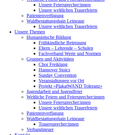
Unsere Feiersprecher:innen
Unsere weltlichen Trauerfeiern
Patientenverfügung
Waldbestattungshain Leineaue
Unsere weltlichen Trauerfeiern
Unsere Themen
Humanistische Bildung
Frühkindliche Betreuung
Eltern – Lehrende – Schulen
Fachverband Werte und Normen
Gruppen und Aktivitäten
Chor Freiklang
Hannover Stoics
Sunday Convention
Veranstaltungen vor Ort
Projekt «PlakatWAND Toleranz»
Jugendarbeit und Jugendfeier
Weltliche Feiern und Feiersprecher:innen
Unsere Feiersprecher:innen
Unsere weltlichen Trauerfeiern
Patientenverfügung
Waldbestattungshain Leineaue
Trauersprecher:innen
Verbandsteuer
Kontakt