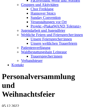
Fachverband Werte und Normen
Gruppen und Aktivitäten
Chor Freiklang
Hannover Stoics
Sunday Convention
Veranstaltungen vor Ort
Projekt «PlakatWAND Toleranz»
Jugendarbeit und Jugendfeier
Weltliche Feiern und Feiersprecher:innen
Unsere Feiersprecher:innen
Unsere weltlichen Trauerfeiern
Patientenverfügung
Waldbestattungshain Leineaue
Trauersprecher:innen
Verbandsteuer
Kontakt
Personalversammlung
und
Weihnachtsfeier
05.12.2022