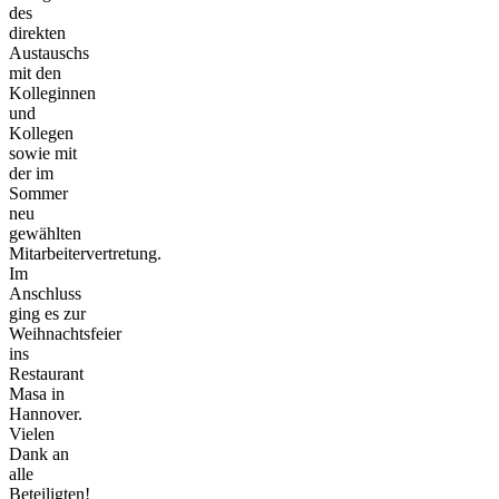
des
direkten
Austauschs
mit den
Kolleginnen
und
Kollegen
sowie mit
der im
Sommer
neu
gewählten
Mitarbeitervertretung.
Im
Anschluss
ging es zur
Weihnachtsfeier
ins
Restaurant
Masa in
Hannover.
Vielen
Dank an
alle
Beteiligten!