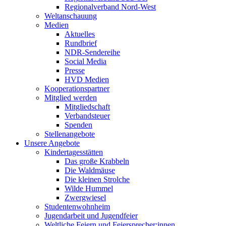
Regionalverband Nord-West
Weltanschauung
Medien
Aktuelles
Rundbrief
NDR-Sendereihe
Social Media
Presse
HVD Medien
Kooperationspartner
Mitglied werden
Mitgliedschaft
Verbandsteuer
Spenden
Stellenangebote
Unsere Angebote
Kindertagesstätten
Das große Krabbeln
Die Waldmäuse
Die kleinen Strolche
Wilde Hummel
Zwergwiesel
Studentenwohnheim
Jugendarbeit und Jugendfeier
Weltliche Feiern und Feiersprecher:innen