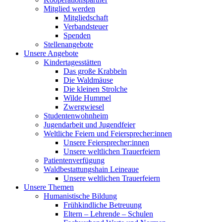
Mitglied werden
Mitgliedschaft
Verbandsteuer
Spenden
Stellenangebote
Unsere Angebote
Kindertagesstätten
Das große Krabbeln
Die Waldmäuse
Die kleinen Strolche
Wilde Hummel
Zwergwiesel
Studentenwohnheim
Jugendarbeit und Jugendfeier
Weltliche Feiern und Feiersprecher:innen
Unsere Feiersprecher:innen
Unsere weltlichen Trauerfeiern
Patientenverfügung
Waldbestattungshain Leineaue
Unsere weltlichen Trauerfeiern
Unsere Themen
Humanistische Bildung
Frühkindliche Betreuung
Eltern – Lehrende – Schulen