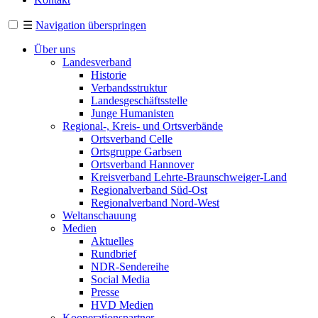
☰
Navigation überspringen
Über uns
Landesverband
Historie
Verbandsstruktur
Landesgeschäftsstelle
Junge Humanisten
Regional-, Kreis- und Ortsverbände
Ortsverband Celle
Ortsgruppe Garbsen
Ortsverband Hannover
Kreisverband Lehrte-Braunschweiger-Land
Regionalverband Süd-Ost
Regionalverband Nord-West
Weltanschauung
Medien
Aktuelles
Rundbrief
NDR-Sendereihe
Social Media
Presse
HVD Medien
Kooperationspartner