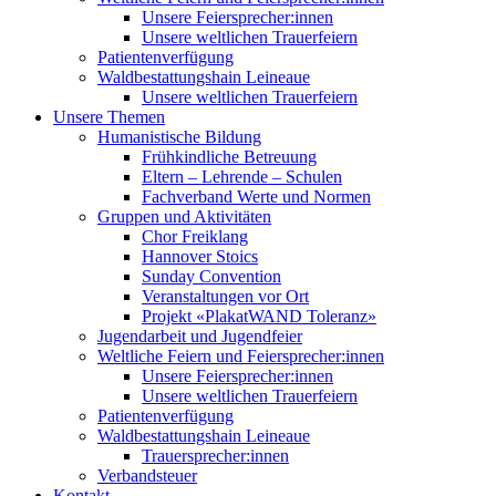
Unsere Feiersprecher:innen
Unsere weltlichen Trauerfeiern
Patientenverfügung
Waldbestattungshain Leineaue
Unsere weltlichen Trauerfeiern
Unsere Themen
Humanistische Bildung
Frühkindliche Betreuung
Eltern – Lehrende – Schulen
Fachverband Werte und Normen
Gruppen und Aktivitäten
Chor Freiklang
Hannover Stoics
Sunday Convention
Veranstaltungen vor Ort
Projekt «PlakatWAND Toleranz»
Jugendarbeit und Jugendfeier
Weltliche Feiern und Feiersprecher:innen
Unsere Feiersprecher:innen
Unsere weltlichen Trauerfeiern
Patientenverfügung
Waldbestattungshain Leineaue
Trauersprecher:innen
Verbandsteuer
Kontakt