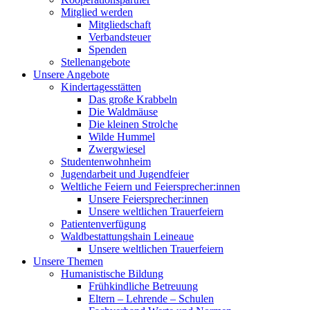
Mitglied werden
Mitgliedschaft
Verbandsteuer
Spenden
Stellenangebote
Unsere Angebote
Kindertagesstätten
Das große Krabbeln
Die Waldmäuse
Die kleinen Strolche
Wilde Hummel
Zwergwiesel
Studentenwohnheim
Jugendarbeit und Jugendfeier
Weltliche Feiern und Feiersprecher:innen
Unsere Feiersprecher:innen
Unsere weltlichen Trauerfeiern
Patientenverfügung
Waldbestattungshain Leineaue
Unsere weltlichen Trauerfeiern
Unsere Themen
Humanistische Bildung
Frühkindliche Betreuung
Eltern – Lehrende – Schulen