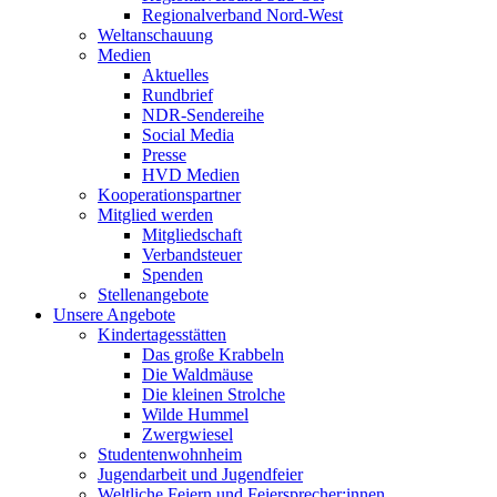
Regionalverband Nord-West
Weltanschauung
Medien
Aktuelles
Rundbrief
NDR-Sendereihe
Social Media
Presse
HVD Medien
Kooperationspartner
Mitglied werden
Mitgliedschaft
Verbandsteuer
Spenden
Stellenangebote
Unsere Angebote
Kindertagesstätten
Das große Krabbeln
Die Waldmäuse
Die kleinen Strolche
Wilde Hummel
Zwergwiesel
Studentenwohnheim
Jugendarbeit und Jugendfeier
Weltliche Feiern und Feiersprecher:innen