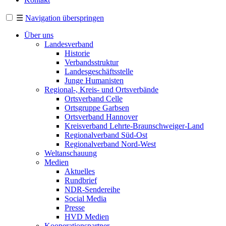
☰
Navigation überspringen
Über uns
Landesverband
Historie
Verbandsstruktur
Landesgeschäftsstelle
Junge Humanisten
Regional-, Kreis- und Ortsverbände
Ortsverband Celle
Ortsgruppe Garbsen
Ortsverband Hannover
Kreisverband Lehrte-Braunschweiger-Land
Regionalverband Süd-Ost
Regionalverband Nord-West
Weltanschauung
Medien
Aktuelles
Rundbrief
NDR-Sendereihe
Social Media
Presse
HVD Medien
Kooperationspartner