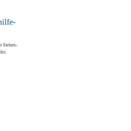
ilfe-
n Sieben-
 des