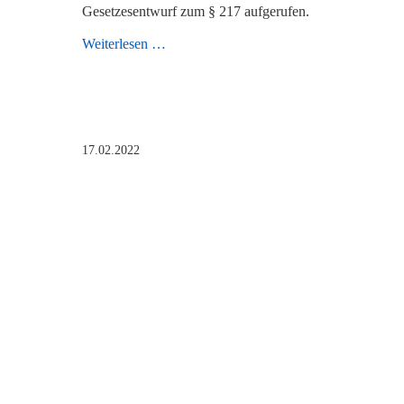
Gesetzesentwurf zum § 217 aufgerufen.
Aufruf
Weiterlesen …
und
Einladung
zur
Demo
17.02.2022