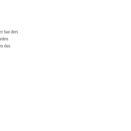
r hat drei
urden
um das