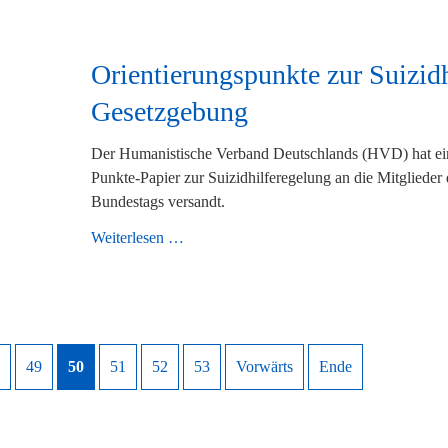
Orientierungspunkte zur Suizidh
Gesetzgebung
Der Humanistische Verband Deutschlands (HVD) hat ei
Punkte-Papier zur Suizidhilferegelung an die Mitglieder
Bundestags versandt.
Orientierungspunkte
Weiterlesen …
zur
Suizidhilfe-
Gesetzgebung
49
50
51
52
53
Vorwärts
Ende