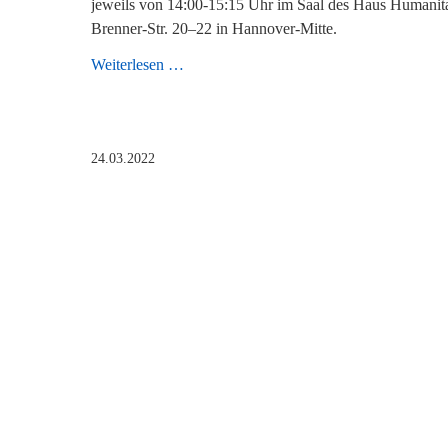
jeweils von 14:00-15:15 Uhr im Saal des Haus Humanita
Brenner-Str. 20–22 in Hannover-Mitte.
Lachyoga-
Weiterlesen …
Kurse
starten
wieder
24.03.2022