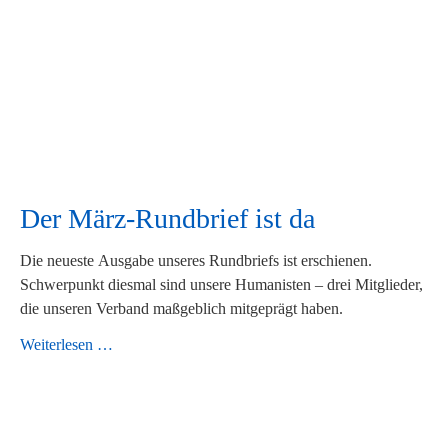
Der März-Rundbrief ist da
Die neueste Ausgabe unseres Rundbriefs ist erschienen.
Schwerpunkt diesmal sind unsere Humanisten – drei Mitglieder,
die unseren Verband maßgeblich mitgeprägt haben.
Der
Weiterlesen …
März-
Rundbrief
ist
da