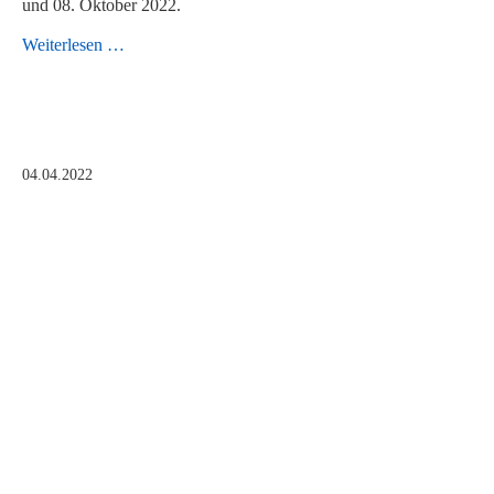
und 08. Oktober 2022.
Landesfachtagung
Weiterlesen …
Werte
und
Normen
04.04.2022