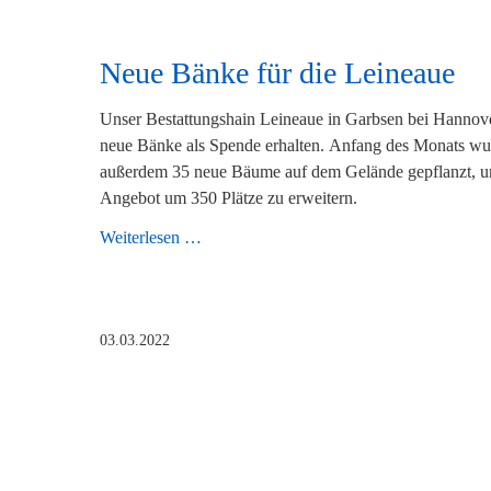
Neue Bänke für die Leineaue
Unser Bestattungshain Leineaue in Garbsen bei Hannove
neue Bänke als Spende erhalten. Anfang des Monats w
außerdem 35 neue Bäume auf dem Gelände gepflanzt, 
Angebot um 350 Plätze zu erweitern.
Neue
Weiterlesen …
Bänke
für
die
03.03.2022
Leineaue