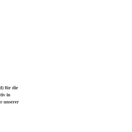
) für die
tiv in
er unserer