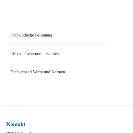
Navigation
überspringen
Frühkindliche Betreuung
Eltern – Lehrende – Schulen
Fachverband Werte und Normen
Kontakt